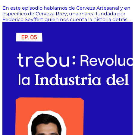
En este episodio hablamos de Cerveza Artesanal y en
específico de Cerveza Rrey; una marca fundada por
Federico Seyffert quien nos cuenta la historia detrás
de este emprendimiento y de las particularidades de
esta cadena y logística en frío...