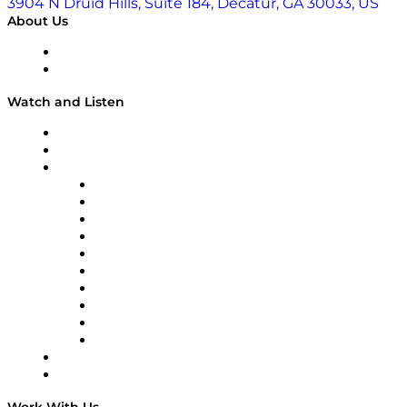
3904 N Druid Hills, Suite 184, Decatur, GA 30033, US
About Us
About
Our Team & Hosts
Watch and Listen
Upcoming Live Programming
On-Demand Programming
Brands
Supply Chain Now
Supply Chain Now en Español
Logistics With Purpose
Tango Tango
Supply Chain is Boring
Digital Transformers
Veteran Voices
The Week in Business History
TEK TOK
TECHquila Sunrise
National Supply Chain Day
On The Road
Work With Us