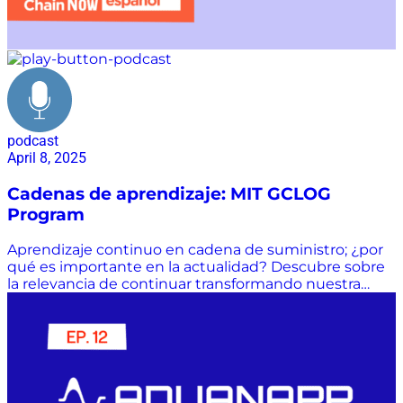
podcast
April 8, 2025
Cadenas de aprendizaje: MIT GCLOG
Program
Aprendizaje continuo en cadena de suministro; ¿por
qué es importante en la actualidad? Descubre sobre
la relevancia de continuar transformando nuestra
mente de la voz de Christopher Mejía, director del
programa GCLOG en MIT.