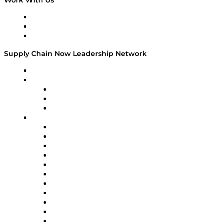
Work With Us
Success Stories
Media Kit
Supply Chain Now Leadership Network
Leadership Network
Strategic Alliance Leaders
EasyPost
Enable
U.S. Bank
Impact Partners
4flow
Altium
Amazon Supply Chain Services
Apex Logistics
apexanalytix
APL Logistics
AutoScheduler.AI
Decision Spot
Doss
DP World