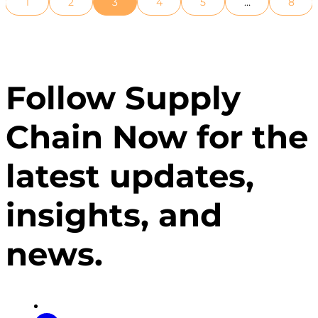
1
2
3
4
5
…
8
formatos como texto e imagen con un seguimiento
manual...
Follow Supply
Chain Now for the
latest updates,
insights, and
news.