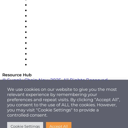
Easy Metrics
GEP
InterSystems
OMP
Optilogic
Pallet Alliance
RateLinx
SAP
Shipium
SICK
SPS Commerce
Tive
ZS
Resource Hub
© Supply Chain Now 2025. All Rights Reserved.
We use cookies on our website to give you the most
relevant experience by remembering your
preferences and repeat visits. By clicking “Accept All”,
you consent to the use of ALL the cookies. However,
you may visit "Cookie Settings" to provide a
controlled consent.
Cookie Settings
Accept All