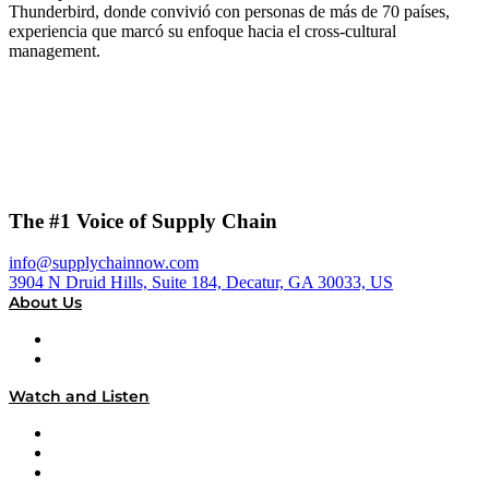
Thunderbird, donde convivió con personas de más de 70 países,
experiencia que marcó su enfoque hacia el cross-cultural
management.
The #1 Voice of Supply Chain
info@supplychainnow.com
3904 N Druid Hills, Suite 184, Decatur, GA 30033, US
About Us
About
Our Team & Hosts
Watch and Listen
Upcoming Live Programming
On-Demand Programming
Brands