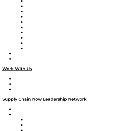
Supply Chain Now
Supply Chain Now en Español
Logistics With Purpose
Tango Tango
Supply Chain is Boring
Digital Transformers
Veteran Voices
The Week in Business History
TEK TOK
TECHquila Sunrise
National Supply Chain Day
On The Road
Work With Us
Work With Us
Success Stories
Media Kit
Supply Chain Now Leadership Network
Leadership Network
Strategic Alliance Leaders
EasyPost
Enable
U.S. Bank