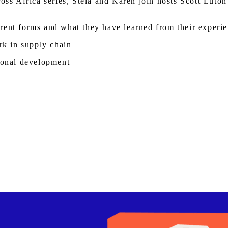
ross Africa series, Stela and Karen join hosts Scott Lut
rent forms and what they have learned from their experi
rk in supply chain
sional development