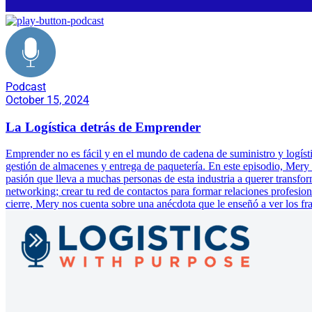
Podcast
October 15, 2024
La Logística detrás de Emprender
Emprender no es fácil y en el mundo de cadena de suministro y logísti
gestión de almacenes y entrega de paquetería. En este episodio, Mer
pasión que lleva a muchas personas de esta industria a querer transfo
networking; crear tu red de contactos para formar relaciones profes
cierre, Mery nos cuenta sobre una anécdota que le enseñó a ver los frac