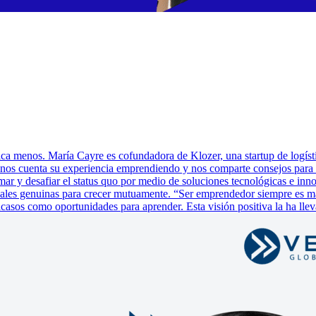
ca menos. María Cayre es cofundadora de Klozer, una startup de logístic
y nos cuenta su experiencia emprendiendo y nos comparte consejos para
rmar y desafiar el status quo por medio de soluciones tecnológicas e i
ionales genuinas para crecer mutuamente. “Ser emprendedor siempre es 
asos como oportunidades para aprender. Esta visión positiva la ha llevad